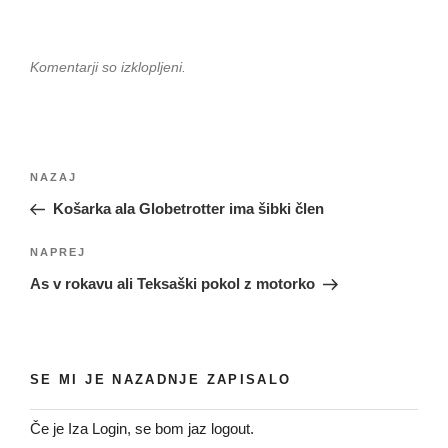
Komentarji so izklopljeni.
Navigacija
Prejšnji
NAZAJ
prispevka
prispevek
Košarka ala Globetrotter ima šibki člen
Naslednji
NAPREJ
prispevek
As v rokavu ali Teksaški pokol z motorko
SE MI JE NAZADNJE ZAPISALO
Če je Iza Login, se bom jaz logout.