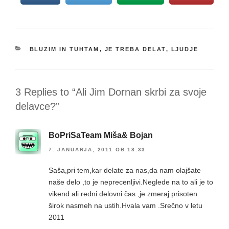
KATEGORIJE
BLUZIM IN TUHTAM
,
JE TREBA DELAT
,
LJUDJE
3 Replies to “Ali Jim Dornan skrbi za svoje
delavce?”
BoPriSaTeam Miša& Bojan
7. JANUARJA, 2011 OB 18:33
Saša,pri tem,kar delate za nas,da nam olajšate
naše delo ,to je neprecenljivi.Neglede na to ali je to
vikend ali redni delovni čas ,je zmeraj prisoten
širok nasmeh na ustih.Hvala vam .Srečno v letu
2011