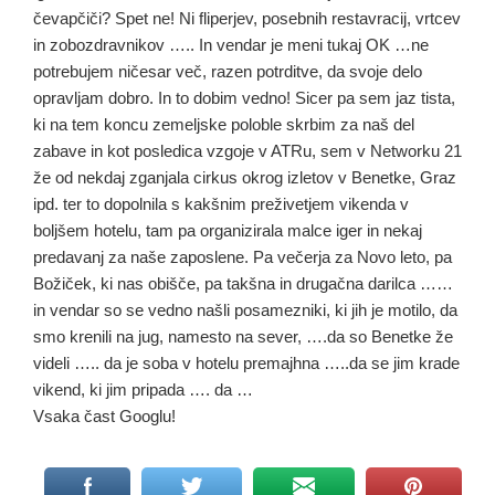
čevapčiči? Spet ne! Ni fliperjev, posebnih restavracij, vrtcev
in zobozdravnikov ….. In vendar je meni tukaj OK …ne
potrebujem ničesar več, razen potrditve, da svoje delo
opravljam dobro. In to dobim vedno! Sicer pa sem jaz tista,
ki na tem koncu zemeljske poloble skrbim za naš del
zabave in kot posledica vzgoje v ATRu, sem v Networku 21
že od nekdaj zganjala cirkus okrog izletov v Benetke, Graz
ipd. ter to dopolnila s kakšnim preživetjem vikenda v
boljšem hotelu, tam pa organizirala malce iger in nekaj
predavanj za naše zaposlene. Pa večerja za Novo leto, pa
Božiček, ki nas obišče, pa takšna in drugačna darilca ……
in vendar so se vedno našli posamezniki, ki jih je motilo, da
smo krenili na jug, namesto na sever, ….da so Benetke že
videli ….. da je soba v hotelu premajhna …..da se jim krade
vikend, ki jim pripada …. da …
Vsaka čast Googlu!