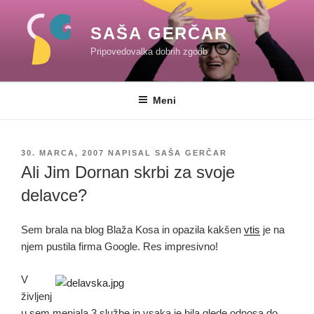
Skoči
na
SAŠA GERČAR
vsebino
Pripovedovalka dobrih zgodb
Meni
OBJAVLJENO
30. MARCA, 2007
NAPISAL
SAŠA GERČAR
DNE
Ali Jim Dornan skrbi za svoje
delavce?
Sem brala na blog Blaža Kosa in opazila kakšen
vtis
je na
njem pustila firma Google. Res impresivno!
V
življenj
u sem menjala 3 službe in vsaka je bila glede odnosa do