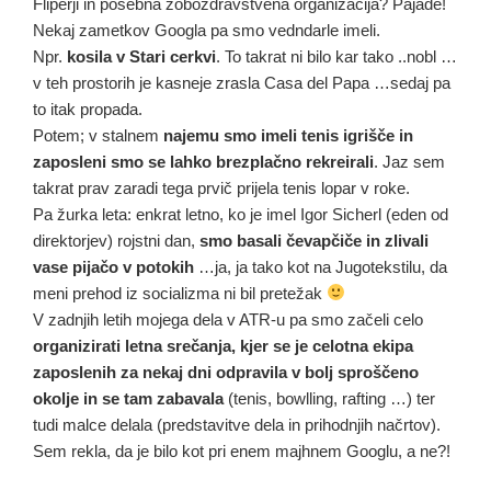
Fliperji in posebna zobozdravstvena organizacija? Pajade!
Nekaj zametkov Googla pa smo vedndarle imeli.
Npr.
kosila v Stari cerkvi
. To takrat ni bilo kar tako ..nobl …
v teh prostorih je kasneje zrasla Casa del Papa …sedaj pa
to itak propada.
Potem; v stalnem
najemu smo imeli tenis igrišče in
zaposleni smo se lahko brezplačno rekreirali
. Jaz sem
takrat prav zaradi tega prvič prijela tenis lopar v roke.
Pa žurka leta: enkrat letno, ko je imel Igor Sicherl (eden od
direktorjev) rojstni dan,
smo basali čevapčiče in zlivali
vase pijačo v potokih
…ja, ja tako kot na Jugotekstilu, da
meni prehod iz socializma ni bil pretežak
V zadnjih letih mojega dela v ATR-u pa smo začeli celo
organizirati letna srečanja, kjer se je celotna ekipa
zaposlenih za nekaj dni odpravila v bolj sproščeno
okolje in se tam zabavala
(tenis, bowlling, rafting …) ter
tudi malce delala (predstavitve dela in prihodnjih načrtov).
Sem rekla, da je bilo kot pri enem majhnem Googlu, a ne?!