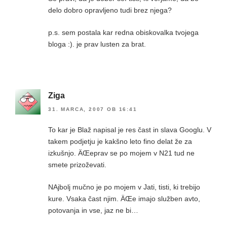
delo dobro opravljeno tudi brez njega?
p.s. sem postala kar redna obiskovalka tvojega
bloga :). je prav lusten za brat.
Ziga
31. MARCA, 2007 OB 16:41
To kar je Blaž napisal je res čast in slava Googlu. V
takem podjetju je kakšno leto fino delat že za
izkušnjo. ÄŒeprav se po mojem v N21 tud ne
smete prizoževati.
NAjbolj mučno je po mojem v Jati, tisti, ki trebijo
kure. Vsaka čast njim. ÄŒe imajo služben avto,
potovanja in vse, jaz ne bi…