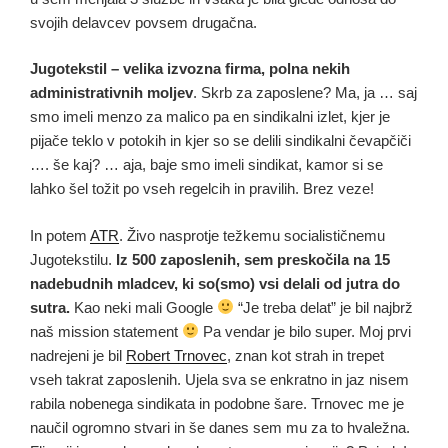
svojih delavcev povsem drugačna.
Jugotekstil – velika izvozna firma, polna nekih
administrativnih moljev
. Skrb za zaposlene? Ma, ja … saj
smo imeli menzo za malico pa en sindikalni izlet, kjer je
pijače teklo v potokih in kjer so se delili sindikalni čevapčiči
…. še kaj? … aja, baje smo imeli sindikat, kamor si se
lahko šel tožit po vseh regelcih in pravilih. Brez veze!
In potem
ATR
. Živo nasprotje težkemu socialističnemu
Jugotekstilu.
Iz 500 zaposlenih, sem preskočila na 15
nadebudnih mladcev, ki so(smo) vsi delali od jutra do
sutra.
Kao neki mali Google
“Je treba delat” je bil najbrž
naš mission statement
Pa vendar je bilo super. Moj prvi
nadrejeni je bil
Robert Trnovec
, znan kot strah in trepet
vseh takrat zaposlenih. Ujela sva se enkratno in jaz nisem
rabila nobenega sindikata in podobne šare. Trnovec me je
naučil ogromno stvari in še danes sem mu za to hvaležna.