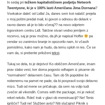
In sedaj pri
težkem kapitalističnem podjetju Network
Twentyone, ki je v 100% lasti Američana Jima Dornana
?
Vsekakor daleč od Lidla! Ja, danes sem kot nalašč prejela
v moj poštni predal mail, ki govori o odnosu do delavk v
ravno danes ali je to bilo včeraj?? na novo odprtem
trgovskem centru Lidl. Takšne stvari vedno jemljem z
rezervo, saj je prav možno, da jih je napisal Hoffer
pa
vendar so zanimivo branje in opozorilo nam, ki včasih
pomislimo, kako nam je hudo, da temu sploh ni res. Če se
vam da, si preberite priloženi
tekst
.
Tukaj se dela, to je dejstvo! Ko obiščem Američane, imam
prav slabo vest, ker doma pogosto odhajam iz pisarne ob
“normalnem” delavnem času. Tam ob 5h popoldne še
nobenemu na pamet ne pade, da bi pospravil svojo delavno
mizo. Tudi od mene se pričakuje, da sem na voljo tudi
zvečer ali vikendih. Comes with the package, mi je nekoč
rekel nekdo. Rdeč trak v glavi ob menstruaciji? Ne! Tenis
igrišče? Tudi ne! Služben avto? Niti slučajno! Piknik s