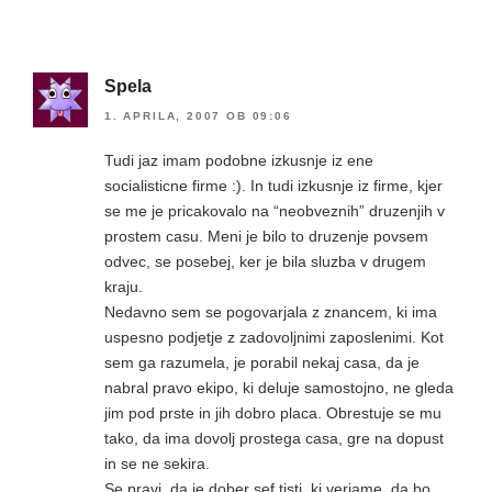
Spela
1. APRILA, 2007 OB 09:06
Tudi jaz imam podobne izkusnje iz ene
socialisticne firme :). In tudi izkusnje iz firme, kjer
se me je pricakovalo na “neobveznih” druzenjih v
prostem casu. Meni je bilo to druzenje povsem
odvec, se posebej, ker je bila sluzba v drugem
kraju.
Nedavno sem se pogovarjala z znancem, ki ima
uspesno podjetje z zadovoljnimi zaposlenimi. Kot
sem ga razumela, je porabil nekaj casa, da je
nabral pravo ekipo, ki deluje samostojno, ne gleda
jim pod prste in jih dobro placa. Obrestuje se mu
tako, da ima dovolj prostega casa, gre na dopust
in se ne sekira.
Se pravi, da je dober sef tisti, ki verjame, da bo