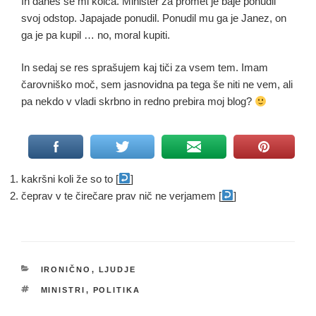
In danes se mi kolca. Minister za promet je baje ponudil
svoj odstop. Japajade ponudil. Ponudil mu ga je Janez, on
ga je pa kupil … no, moral kupiti.
In sedaj se res sprašujem kaj tiči za vsem tem. Imam
čarovniško moč, sem jasnovidna pa tega še niti ne vem, ali
pa nekdo v vladi skrbno in redno prebira moj blog?
kakršni koli že so to [
]
čeprav v te čirečare prav nič ne verjamem [
]
KATEGORIJE
IRONIČNO
,
LJUDJE
OZNAKE
MINISTRI
,
POLITIKA